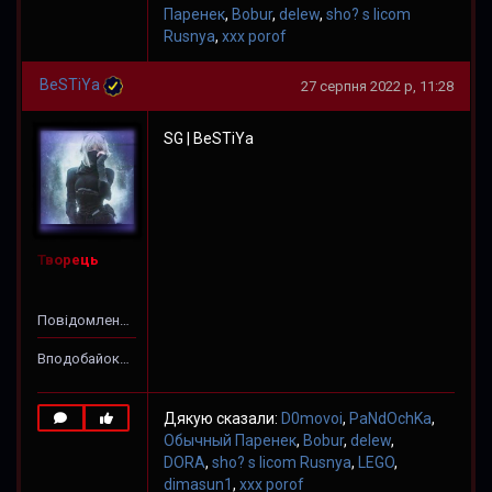
Паренек
,
Bobur
,
delew
,
sho? s licom
Rusnya
,
xxx porof
BeSTiYa
27 серпня 2022 р, 11:28
SG | BeSTiYa
Творець
Повідомлень: 34
Вподобайок: 134
Дякую сказали:
D0movoi
,
PaNdOchKa
,
Обычный Паренек
,
Bobur
,
delew
,
DORA
,
sho? s licom Rusnya
,
LEGO
,
dimasun1
,
xxx porof