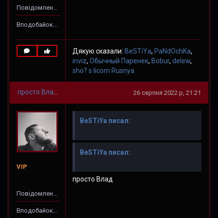
Повідомлень: 3
Вподобайок: 17
Дякую сказали:
BeSTiYa
,
PaNdOchKa
,
inviz
,
Обычный Паренек
,
Bobur
,
delew
,
sho? s licom Rusnya
просто Влад
26 серпня 2022 р, 21:21
BeSTiYa писал:
BeSTiYa писал:
VIP
просто Влад
Повідомлень: 1
Вподобайок: 9