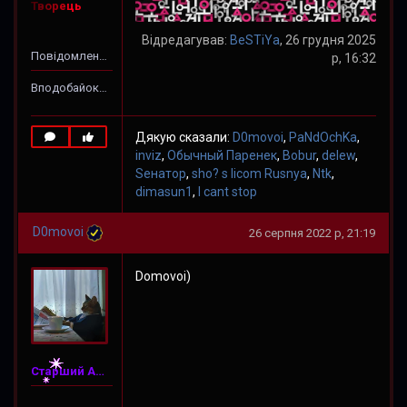
Творець
Відредагував:
BeSTiYa
, 26 грудня 2025
Повідомлень: 34
р, 16:32
Вподобайок: 134
Дякую сказали:
D0movoi
,
PaNdOchKa
,
inviz
,
Обычный Паренек
,
Bobur
,
delew
,
Sенатор
,
sho? s licom Rusnya
,
Ntk
,
dimasun1
,
I cant stop
D0movoi
26 серпня 2022 р, 21:19
Domovoi)
Старший Адмін