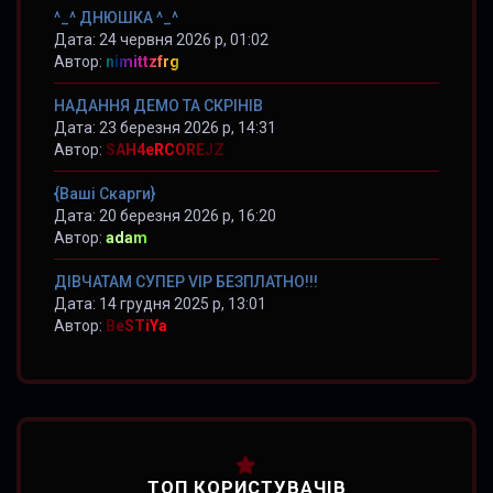
^_^ ДНЮШКА ^_^
Дата: 24 червня 2026 р, 01:02
Автор:
nimittzfrg
НАДАННЯ ДЕМО ТА СКРІНІВ
Дата: 23 березня 2026 р, 14:31
Автор:
SAH4eRCOREJZ
{Ваші Скарги}
Дата: 20 березня 2026 р, 16:20
Автор:
adam
ДІВЧАТАМ СУПЕР VIP БЕЗПЛАТНО!!!
Дата: 14 грудня 2025 р, 13:01
Автор:
BeSTiYa
ТОП КОРИСТУВАЧІВ