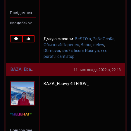
Повідомлень: 2
Вподобайок: 15
Дякую сказали:
BeSTiYa
,
PaNdOchKa
,
Обычный Паренек
,
Bobur
,
delew
,
D0movoi
,
sho? s licom Rusnya
,
xxx
porof
,
I cant stop
BAZA_Ebawy 4ITEROV_
11 листопада 2022 р, 22:13
BAZA_Ebawy 4ITEROV_
*МЕЦЕНАТ*
Повідомлень: 2