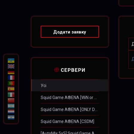
Додати заявку
Д
СЕРВЕРИ
Усі
Squid Game A®ENA [WiN or Die]
Squid Game A®ENA [ONLY DUST2]
Squid Game A®ENA [CSDM]
[AutoMix 5x5] Squid Game A®ENA #1