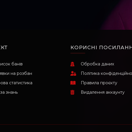
КТ
КОРИСНІ ПОСИЛАН
исок банів
Обробка даних
явки на розбан
Політика конфіденційно
рова статистика
Правила проєкту
за знань
Видалення аккаунту