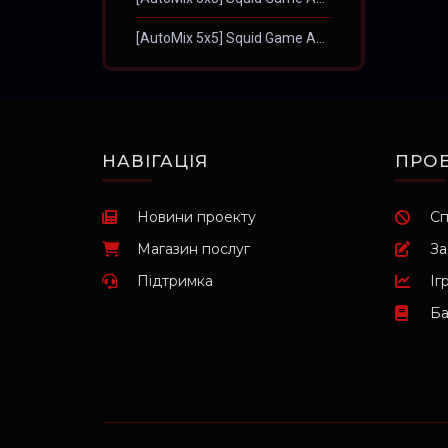
[AutoMix 5x5] Squid Game A®ENA #2
НАВІГАЦІЯ
ПРОЕ
Новини проекту
Сп
Магазин послуг
За
Підтримка
Іг
Ба