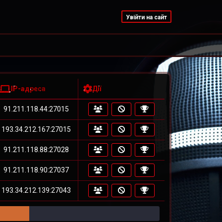
Увійти на сайт
IP-адреса
Дії
91.211.118.44:27015
193.34.212.167:27015
91.211.118.88:27028
91.211.118.90:27037
193.34.212.139:27043