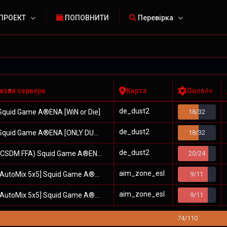
ПРОЕКТ
ПОПОВНИТИ
Перевірка
азва сервера
Карта
Онлайн
de_dust2
quid Game A®ENA [WiN or Die]
18/32
de_dust2
quid Game A®ENA [ONLY DUST2]
18/32
de_dust2
CSDM FFA) Squid Game A®ENA
20/24
aim_zone_esl
AutoMix 5x5] Squid Game A®ENA #1
9/11
aim_zone_esl
AutoMix 5x5] Squid Game A®ENA #2
9/11
74/110