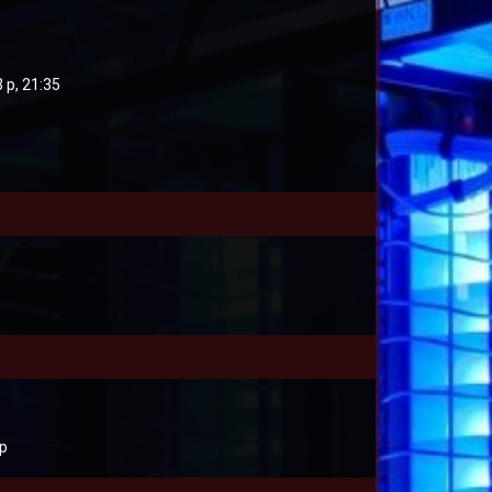
 р, 21:35
 р