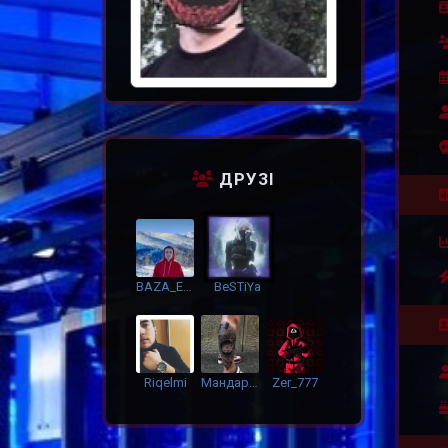
ДРУЗІ
BAZA_Ebawy 4ITEROV_
BeSTiYa
Riqelmi
Мандарин
Zer_777