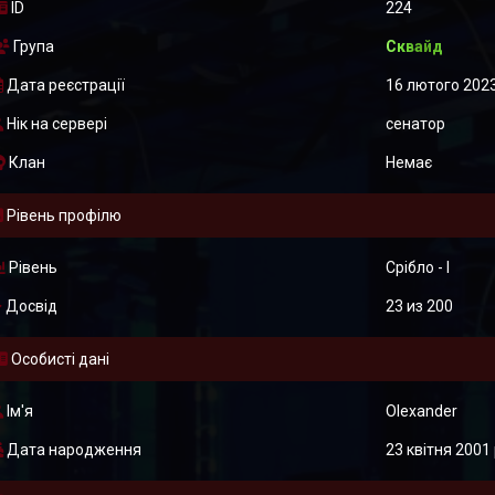
ID
224
Група
Сквайд
Дата реєстрації
16 лютого 2023
Нік на сервері
сенатор
Клан
Немає
Рівень профілю
Рівень
Срібло - I
Досвід
23 из 200
Особисті дані
Ім'я
Olexander
Дата народження
23 квітня 2001