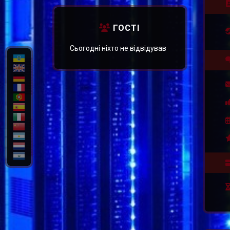
ГУРИК
ГОСТІ
Сьогодні ніхто не відвідував