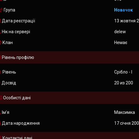
Група
Новачок
Дата реєстрації
13 жовтня 2
Нік на сервері
delew
Клан
Немає
Рівень профілю
Рівень
Срібло - I
Досвід
20 из 200
Особисті дані
Ім'я
Максимка
Дата народження
17 січня 200
Контактні дані