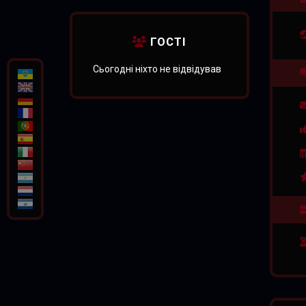
Loveisdarknesss
EFIMENKOFF
PORNOSLON1K
ГОСТІ
Сьогодні ніхто не відвідував