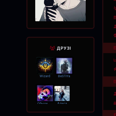
ДРУЗІ
Wizard
BeSTiYa
Обычный Паренек
Алиса