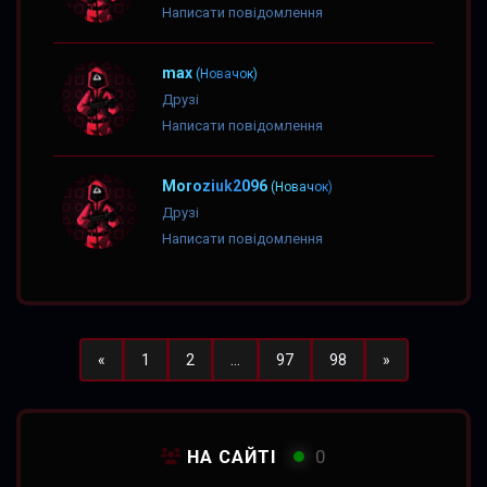
Написати повідомлення
max
(Новачок)
Друзі
Написати повідомлення
Moroziuk2096
(Новачок)
Друзі
Написати повідомлення
Назад
Вперед
«
1
2
...
97
98
»
НА САЙТІ
0