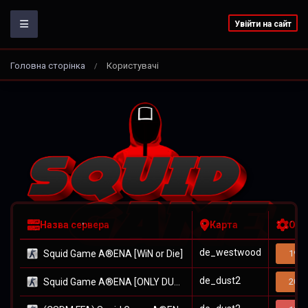
Увійти на сайт
Головна сторінка
Користувачі
/
Назва сервера
Карта
Онл
de_westwood
Squid Game A®ENA [WiN or Die]
19/3
de_dust2
Squid Game A®ENA [ONLY DUST2]
20/3