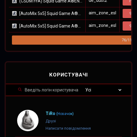
de_dust2
(CSDM FFA) Squid Game A®ENA
19/2
aim_zone_esl
[AutoMix 5x5] Squid Game A®ENA #1
9/1
aim_zone_esl
[AutoMix 5x5] Squid Game A®ENA #2
9/1
76/110
КОРИСТУВАЧІ
TiRo
(Новачок)
Друзі
Написати повідомлення