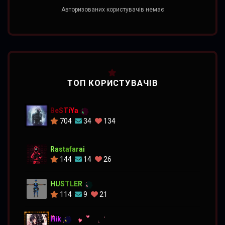
Авторизованих користувачів немає
ТОП КОРИСТУВАЧІВ
BeSTiYa
704
34
134
Rastafarai
144
14
26
HUSTLER
114
9
21
Hik