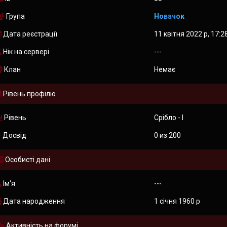
Група
Новачок
Дата реєстрації
11 квітня 2022 р, 17:2
Нік на сервері
---
Клан
Немає
Рівень профілю
Рівень
Срібло - I
Досвід
0 из 200
Особисті дані
Ім'я
---
Дата народження
1 січня 1960 р
Активність на форумі