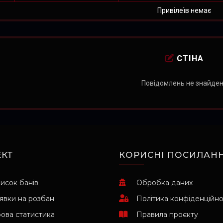
Привілеїв немає
СТІНА
Повідомлень не знайде
КТ
КОРИСНІ ПОСИЛАН
исок банів
Обробка даних
явки на розбан
Політика конфіденційно
рова статистика
Правила проєкту