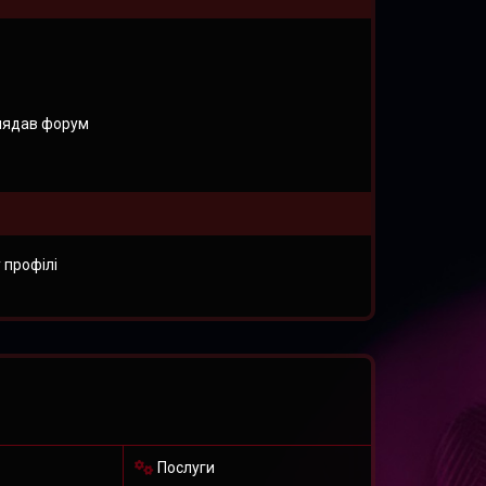
лядав форум
 профілі
Послуги