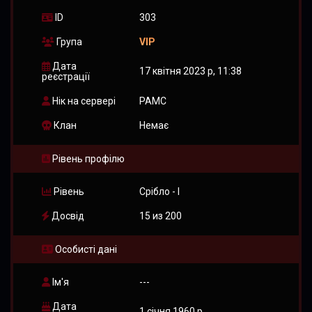
ID
303
Група
VIP
Дата
17 квітня 2023 р, 11:38
реєстрації
Нік на сервері
PAMC
Клан
Немає
Рівень профілю
Рівень
Срібло - I
Досвід
15 из 200
Особисті дані
Ім'я
---
Дата
1 січня 1960 р