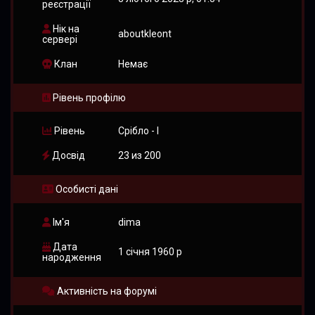
реєстрації
Нік на
aboutkleont
сервері
Клан
Немає
Рівень профілю
Рівень
Срібло - I
Досвід
23 из 200
Особисті дані
Ім'я
dima
Дата
1 січня 1960 р
народження
Активність на форумі