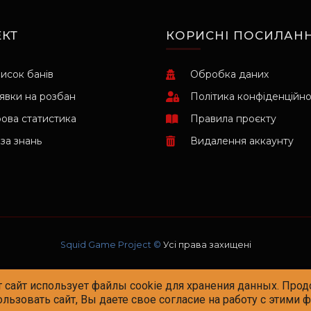
КТ
КОРИСНІ ПОСИЛАН
исок банів
Обробка даних
явки на розбан
Політика конфіденційно
рова статистика
Правила проєкту
за знань
Видалення аккаунту
Squid Game Project ©
Усі права захищені
т сайт использует файлы cookie для хранения данных. Про
ользовать сайт, Вы даете свое согласие на работу с этими 