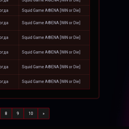
огда
Squid Game A®ENA [WiN or Die]
огда
Squid Game A®ENA [WiN or Die]
огда
Squid Game A®ENA [WiN or Die]
огда
Squid Game A®ENA [WiN or Die]
огда
Squid Game A®ENA [WiN or Die]
огда
Squid Game A®ENA [WiN or Die]
огда
Squid Game A®ENA [WiN or Die]
Вперед
8
9
10
»