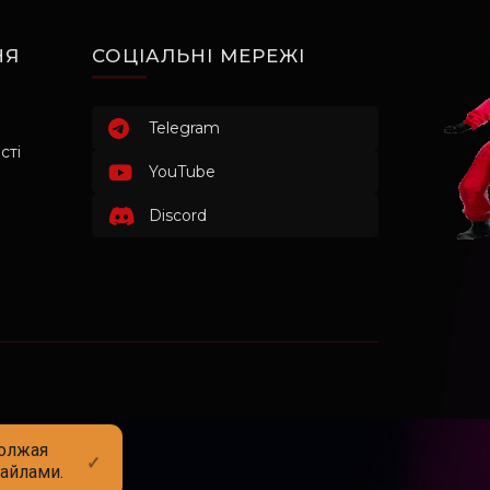
НЯ
СОЦІАЛЬНІ МЕРЕЖІ
Telegram
сті
YouTube
Discord
должая
✓
файлами.