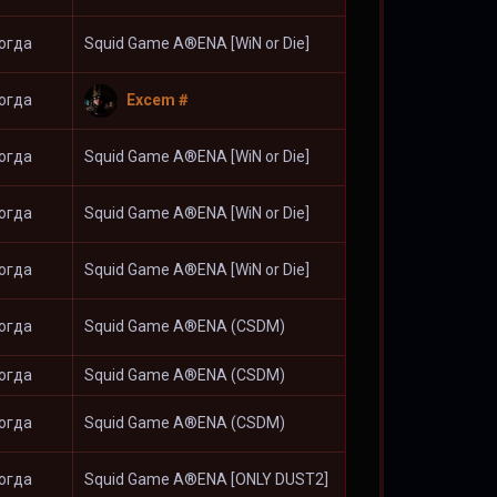
огда
Squid Game A®ENA [WiN or Die]
Excem＃
огда
огда
Squid Game A®ENA [WiN or Die]
огда
Squid Game A®ENA [WiN or Die]
огда
Squid Game A®ENA [WiN or Die]
огда
Squid Game A®ENA (CSDM)
огда
Squid Game A®ENA (CSDM)
огда
Squid Game A®ENA (CSDM)
огда
Squid Game A®ENA [ONLY DUST2]