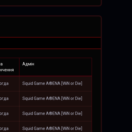
та
Адмін
інчення
огда
Squid Game A®ENA [WiN or Die]
огда
Squid Game A®ENA [WiN or Die]
огда
Squid Game A®ENA [WiN or Die]
огда
Squid Game A®ENA [WiN or Die]