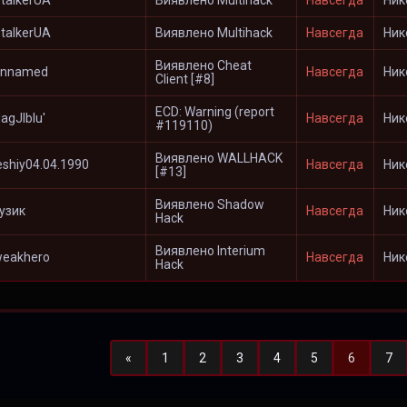
talkerUA
Виявлено Multihack
Навсегда
Ник
talkerUA
Виявлено Multihack
Навсегда
Ник
Виявлено Cheat
unnamed
Навсегда
Ник
Client [#8]
ECD: Warning (report
agJlblu'
Навсегда
Ник
#119110)
Виявлено WALLHACK
eshiy04.04.1990
Навсегда
Ник
[#13]
Виявлено Shadow
узик
Навсегда
Ник
Hack
Виявлено Interium
eakhero
Навсегда
Ник
Hack
Назад
«
1
2
3
4
5
6
7