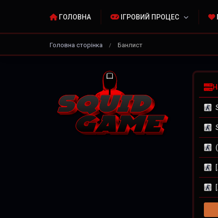
ГОЛОВНА
ІГРОВИЙ ПРОЦЕС
Головна сторінка
Банлист
/
Н
S
S
(
[
[