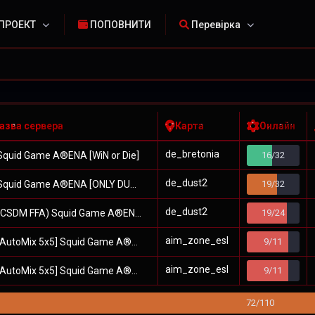
ПРОЕКТ
ПОПОВНИТИ
Перевірка
азва сервера
Карта
Онлайн
de_bretonia
quid Game A®ENA [WiN or Die]
16/32
de_dust2
quid Game A®ENA [ONLY DUST2]
19/32
de_dust2
CSDM FFA) Squid Game A®ENA
19/24
aim_zone_esl
AutoMix 5x5] Squid Game A®ENA #1
9/11
aim_zone_esl
AutoMix 5x5] Squid Game A®ENA #2
9/11
72/110